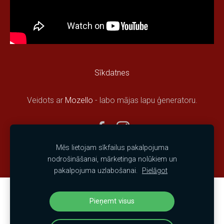
Sīkdatnes
Veidots ar
Mozello
- labo mājas lapu ģeneratoru.
Mēs lietojam sīkfailus pakalpojuma
nodrošināšanai, mārketinga nolūkiem un
pakalpojuma uzlabošanai.
Pielāgot
Izveido savu mājaslapu vai e-veikalu ar
Pieņemt visus
Mozello!
Ātri, viegli, bez programmēšanas.