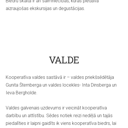
Biedru skaitā ir arī saimniecības, kuras piedāvā
aizraujošas ekskursijas un degustācijas.
VALDE
Kooperatīva valdes sastāvā ir – valdes priekšsēdētāja
Gunita Šternberga un valdes locekles- Inta Dinsberga un
Ieva Bergholde.
Valdes galvenais uzdevums ir veicināt kooperatīva
darbību un attīstību. Sēdes notiek reizi nedēļā un tajās
piedalīties ir laipni gaidīts ik viens kooperatīva biedrs, lai