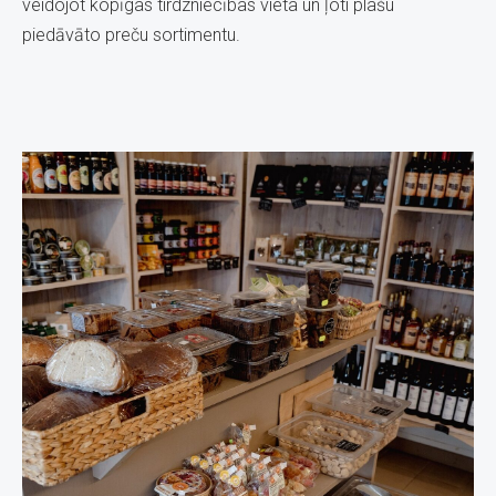
veidojot kopīgas tirdzniecības vieta un ļoti plašu
piedāvāto preču sortimentu.