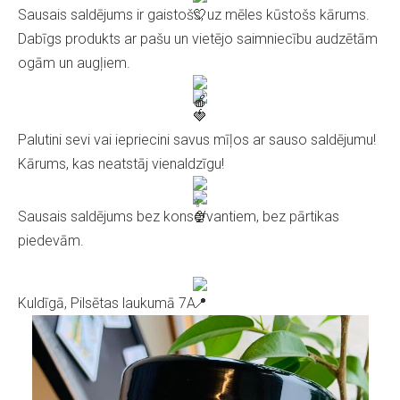
Sausais saldējums ir gaistošs, uz mēles kūstošs kārums.
Dabīgs produkts ar pašu un vietējo saimniecību audzētām
ogām un augļiem.
Palutini sevi vai iepriecini savus mīļos ar sauso saldējumu!
Kārums, kas neatstāj vienaldzīgu!
Sausais saldējums bez konservantiem, bez pārtikas
piedevām.
Kuldīgā, Pilsētas laukumā 7A