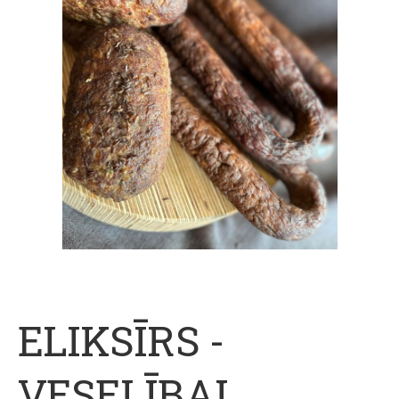
ELIKSĪRS -
VESELĪBAI