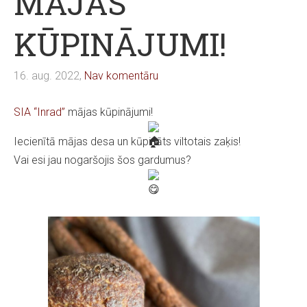
MĀJAS
KŪPINĀJUMI!
16. aug. 2022,
Nav komentāru
SIA “Inrad”
mājas kūpinājumi!
Iecienītā mājas desa un kūpināts viltotais zaķis!
Vai esi jau nogaršojis šos gardumus?