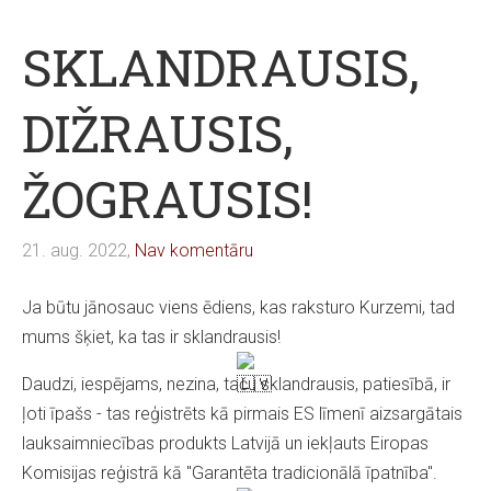
SKLANDRAUSIS,
DIŽRAUSIS,
ŽOGRAUSIS!
21. aug. 2022,
Nav komentāru
Ja būtu jānosauc viens ēdiens, kas raksturo Kurzemi, tad
mums šķiet, ka tas ir sklandrausis!
Daudzi, iespējams, nezina, taču sklandrausis, patiesībā, ir
ļoti īpašs - tas reģistrēts kā pirmais ES līmenī aizsargātais
lauksaimniecības produkts Latvijā un iekļauts Eiropas
Komisijas reģistrā kā "Garantēta tradicionālā īpatnība".