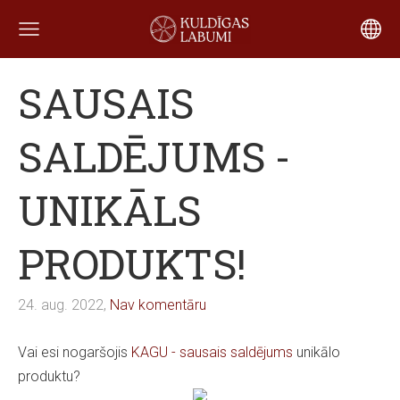
SAUSAIS
SALDĒJUMS -
UNIKĀLS
PRODUKTS!
24. aug. 2022,
Nav komentāru
Vai esi nogaršojis
KAGU - sausais saldējums
unikālo
produktu?