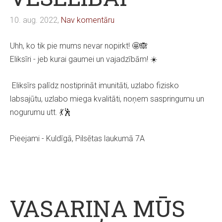
10. aug. 2022,
Nav komentāru
Uhh, ko tik pie mums nevar nopirkt! 🤩🙈
Eliksīri - jeb kurai gaumei un vajadzībām! ☀️
Eliksīrs palīdz nostiprināt imunitāti, uzlabo fizisko
labsajūtu, uzlabo miega kvalitāti, noņem saspringumu un
nogurumu utt. 💃🕺
Pieejami - Kuldīgā, Pilsētas laukumā 7A
VASARIŅA MŪS