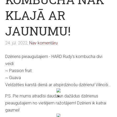
KLAJĀ AR
JAUNUMU!
24. jūl. 2022,
Nav komentāru
Dzēriens pieaugušajiem - HARD Rudy’s kombucha divi
veidi:
~ Passion fruit
~ Guava
Veldzēties karstā dienā ar atspirdzinošu dzērienu! Vilinoši…
P.S. Pie mums atradīsi daudz un dažādus dzērienus
pieaugušajiem no vietējiem ražotājiem! Dzērieni ik katrai
gaumei!