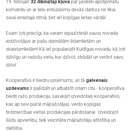
19. februārī
32 dibinātāji kļuva
par juridiski apstiprinātu
komandu un ar lielu entuziasmu devās darbos ne tikai
savā ierastajā ritmā, bet arī kopīgas lietas vārdā!
Esam ļoti priecīgi, ka varam iepazīstināt savus novada
iedzīvotājus ar pašu darinātām ēdamlietām un
skaistumlietām! Kā arī popularizēt Kuldīgas novadu, kā ļoti
dzīvīgu un radošu vietu, kur dzīvot, strādāt un veidot savu
dzīvi!
Kooperatīvs ir biedru uzņēmums, un tā
galvenais
uzdevums
ir palīdzēt un atbalstīt citam citu - kooperatīva
biedri ražo produkciju, savukārt izveidotais kooperatīvs,
kas ap sevi pulcē mājražotājus, veido kopīgas
tirdzniecības vietas produkcijas pārdošanai. Izveidojot
šādu apvienību, tiek veicināta mājražotāju attīstība un
darbība.