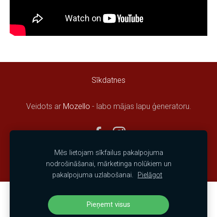
Sīkdatnes
Veidots ar
Mozello
- labo mājas lapu ģeneratoru.
Mēs lietojam sīkfailus pakalpojuma
nodrošināšanai, mārketinga nolūkiem un
pakalpojuma uzlabošanai.
Pielāgot
Izveido savu mājaslapu vai e-veikalu ar
Pieņemt visus
Mozello!