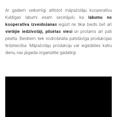
Ar gadiem veiksmīgi attīstot mājražotāju kooperatīvu
Kuldīgas labumi esam secinājuši, ka
labumu no
kooperatīva izveidošanas
iegūst ne tikai biedri, bet arī
vietējie iedzīvotāji, pilsētas viesi
un protams arī pati
pilsēta. Biedriem tiek nodrošināta patstāvīga produkcijas
tirdzniecība. Mājražotāju produkciju var iegādāties katru
dienu, nav jāgaida organizētie gadatirgi.